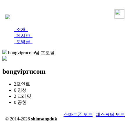
로그인
가입
소개
게시판
토막글
bongviprucom님 프로필
bongviprucom
2
포인트
0
명성
2
크레딧
0
공헌
스마트폰 모드
|
데스크탑 모드
© 2014-2026
shimsangduk