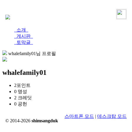
로그인
가입
소개
게시판
토막글
whalefamily01님 프로필
whalefamily01
2
포인트
0
명성
2
크레딧
0
공헌
스마트폰 모드
|
데스크탑 모드
© 2014-2026
shimsangduk