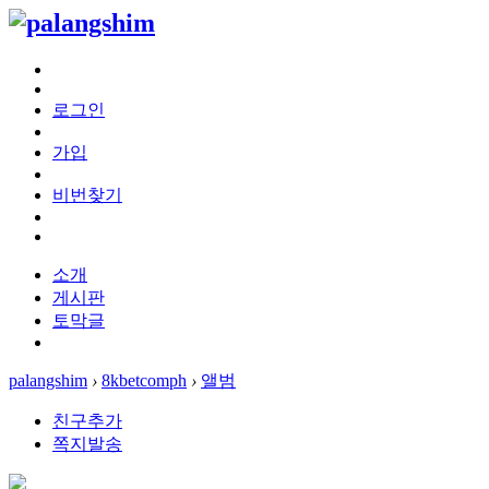
로그인
가입
비번찾기
소개
게시판
토막글
palangshim
›
8kbetcomph
›
앨범
친구추가
쪽지발송