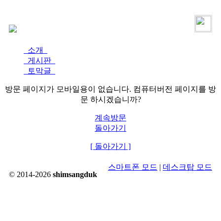
로그인
가입
소개
게시판
토막글
방문 페이지가 모바일용이 없습니다. 컴퓨터버전 페이지를 방
문 하시겠습니까?
계속방문
돌아가기
[ 돌아가기 ]
스마트폰 모드
|
데스크탑 모드
© 2014-2026
shimsangduk