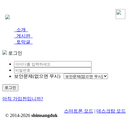
로그인
가입
소개
게시판
토막글
로그인
보안문제(없으면 무시)
로그인
아직 가입전입니까?
스마트폰 모드
|
데스크탑 모드
© 2014-2026
shimsangduk