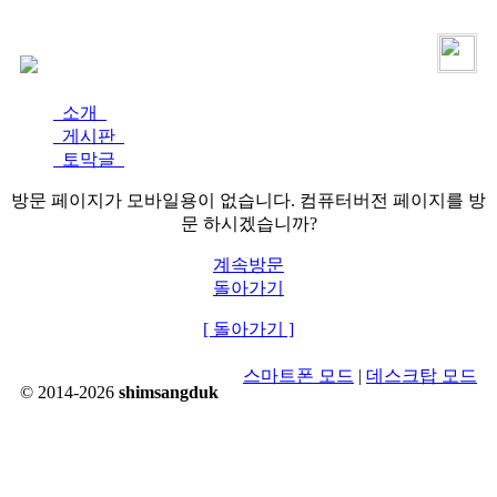
로그인
가입
소개
게시판
토막글
방문 페이지가 모바일용이 없습니다. 컴퓨터버전 페이지를 방
문 하시겠습니까?
계속방문
돌아가기
[ 돌아가기 ]
스마트폰 모드
|
데스크탑 모드
© 2014-2026
shimsangduk