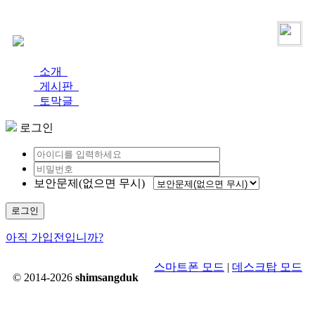
로그인
가입
소개
게시판
토막글
로그인
보안문제(없으면 무시)
로그인
아직 가입전입니까?
스마트폰 모드
|
데스크탑 모드
© 2014-2026
shimsangduk