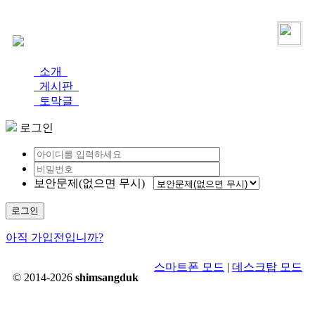
로그인
가입
소개
게시판
토막글
로그인
보안문제(없으면 무시)
로그인
아직 가입전입니까?
스마트폰 모드
|
데스크탑 모드
© 2014-2026
shimsangduk