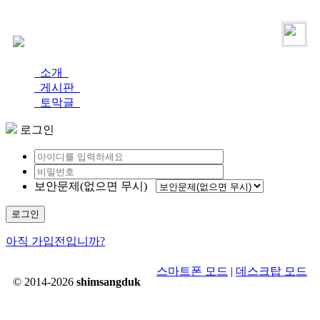
로그인
가입
소개
게시판
토막글
로그인
보안문제(없으면 무시)
로그인
아직 가입전입니까?
스마트폰 모드
|
데스크탑 모드
© 2014-2026
shimsangduk