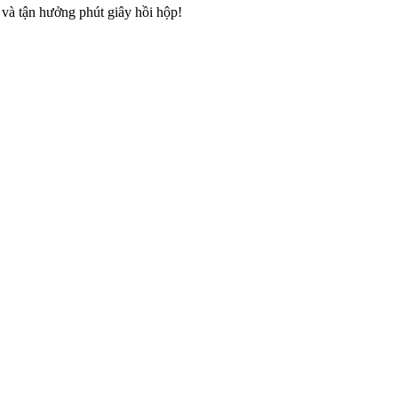
 và tận hưởng phút giây hồi hộp!