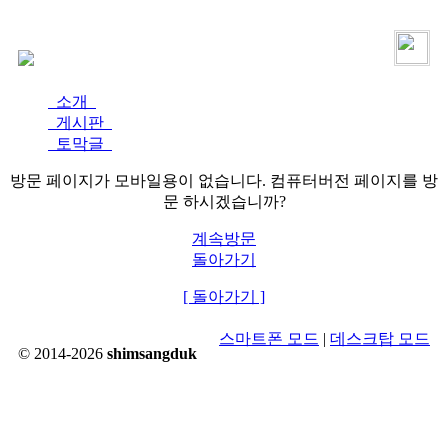
로그인
가입
소개
게시판
토막글
방문 페이지가 모바일용이 없습니다. 컴퓨터버전 페이지를 방
문 하시겠습니까?
계속방문
돌아가기
[ 돌아가기 ]
스마트폰 모드
|
데스크탑 모드
© 2014-2026
shimsangduk