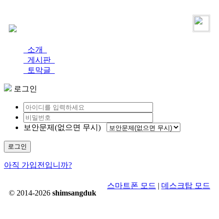
로그인
가입
소개
게시판
토막글
로그인
보안문제(없으면 무시)
로그인
아직 가입전입니까?
스마트폰 모드
|
데스크탑 모드
© 2014-2026
shimsangduk