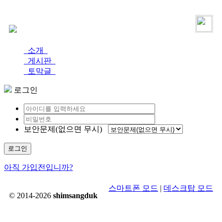
로그인
가입
소개
게시판
토막글
로그인
보안문제(없으면 무시)
로그인
아직 가입전입니까?
스마트폰 모드
|
데스크탑 모드
© 2014-2026
shimsangduk