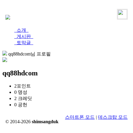
로그인
가입
소개
게시판
토막글
qq88hdcom님 프로필
qq88hdcom
2
포인트
0
명성
2
크레딧
0
공헌
스마트폰 모드
|
데스크탑 모드
© 2014-2026
shimsangduk