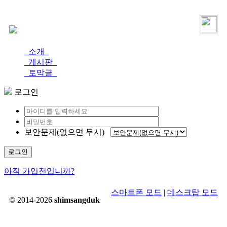
로그인
가입
소개
게시판
토막글
로그인
보안문제(없으면 무시)
로그인
아직 가입전입니까?
스마트폰 모드
|
데스크탑 모드
© 2014-2026
shimsangduk