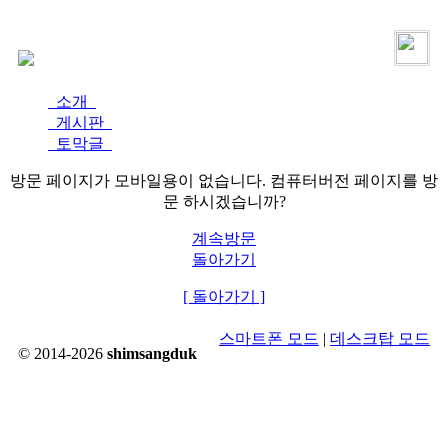
로그인
가입
소개
게시판
토막글
방문 페이지가 모바일용이 없습니다. 컴퓨터버전 페이지를 방
문 하시겠습니까?
계속방문
돌아가기
[ 돌아가기 ]
스마트폰 모드
|
데스크탑 모드
© 2014-2026
shimsangduk