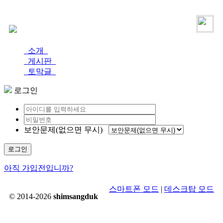
로그인
가입
소개
게시판
토막글
로그인
보안문제(없으면 무시)
로그인
아직 가입전입니까?
스마트폰 모드
|
데스크탑 모드
© 2014-2026
shimsangduk