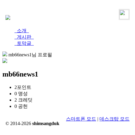
로그인
가입
소개
게시판
토막글
mb66news1님 프로필
mb66news1
2
포인트
0
명성
2
크레딧
0
공헌
스마트폰 모드
|
데스크탑 모드
© 2014-2026
shimsangduk