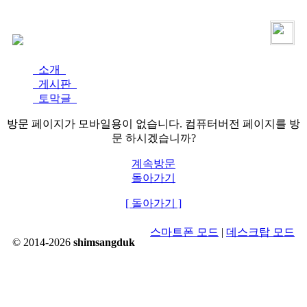
로그인
가입
소개
게시판
토막글
방문 페이지가 모바일용이 없습니다. 컴퓨터버전 페이지를 방
문 하시겠습니까?
계속방문
돌아가기
[ 돌아가기 ]
스마트폰 모드
|
데스크탑 모드
© 2014-2026
shimsangduk