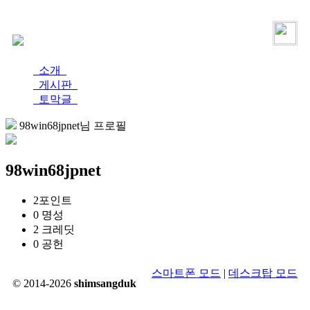
로그인
가입
소개
게시판
토막글
98win68jpnet님 프로필
98win68jpnet
2
포인트
0
명성
2
크레딧
0
공헌
스마트폰 모드
|
데스크탑 모드
© 2014-2026
shimsangduk