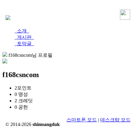
로그인
가입
소개
게시판
토막글
f168csncom님 프로필
f168csncom
2
포인트
0
명성
2
크레딧
0
공헌
스마트폰 모드
|
데스크탑 모드
© 2014-2026
shimsangduk