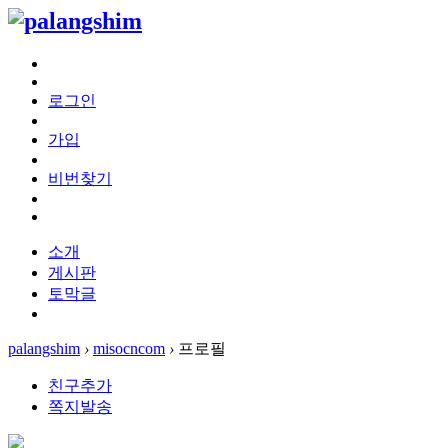
로그인
가입
비번찾기
소개
게시판
토막글
palangshim
›
misocncom
›
프로필
친구추가
쪽지발송