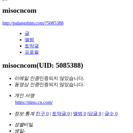
misocncom
http://palangshim.com/?5085388
글
앨범
토막글
프로필
misocncom
(UID: 5085388)
이메일 인증
인증되지 않았습니다.
동영상 인증
인증되지 않았습니다.
개인 서명
https://miso.cn.com/
정보 통계
친구 0
|
토막글 0
|
앨범 0
|
답글 0
|
글수 0
성별
비밀
생일
-