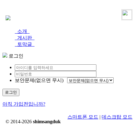
로그인
가입
소개
게시판
토막글
로그인
보안문제(없으면 무시)
로그인
아직 가입전입니까?
스마트폰 모드
|
데스크탑 모드
© 2014-2026
shimsangduk