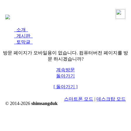
로그인
가입
소개
게시판
토막글
방문 페이지가 모바일용이 없습니다. 컴퓨터버전 페이지를 방
문 하시겠습니까?
계속방문
돌아가기
[ 돌아가기 ]
스마트폰 모드
|
데스크탑 모드
© 2014-2026
shimsangduk