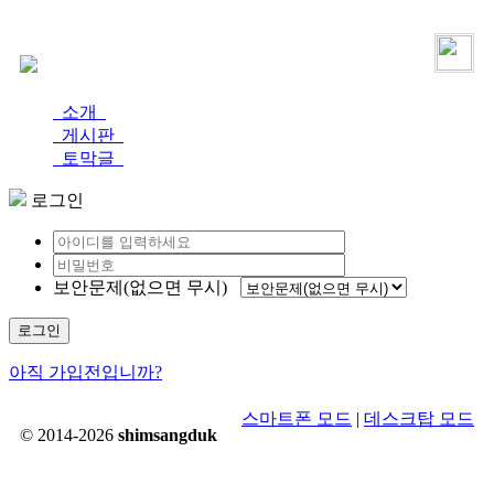
로그인
가입
소개
게시판
토막글
로그인
보안문제(없으면 무시)
로그인
아직 가입전입니까?
스마트폰 모드
|
데스크탑 모드
© 2014-2026
shimsangduk