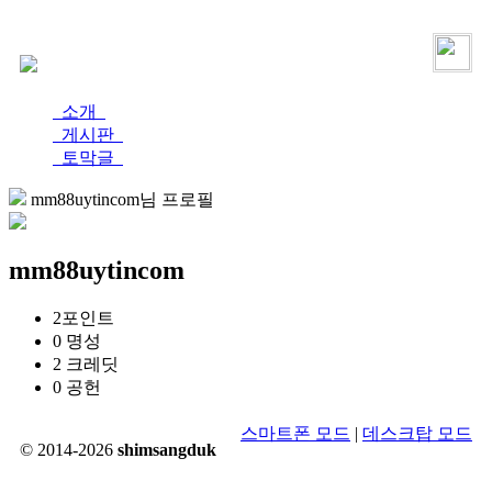
로그인
가입
소개
게시판
토막글
mm88uytincom님 프로필
mm88uytincom
2
포인트
0
명성
2
크레딧
0
공헌
스마트폰 모드
|
데스크탑 모드
© 2014-2026
shimsangduk