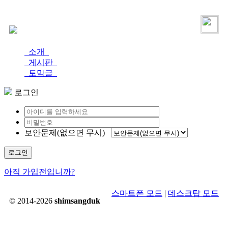
로그인
가입
소개
게시판
토막글
로그인
보안문제(없으면 무시)
로그인
아직 가입전입니까?
스마트폰 모드
|
데스크탑 모드
© 2014-2026
shimsangduk