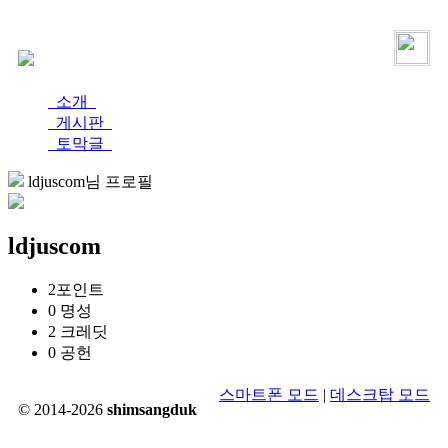
로그인
가입
소개
게시판
토막글
ldjuscom님 프로필
ldjuscom
2
포인트
0
명성
2
크레딧
0
공헌
스마트폰 모드
|
데스크탑 모드
© 2014-2026
shimsangduk