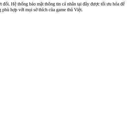
t đối. Hệ thống bảo mật thông tin cá nhân tại đây được tối ưu hóa để
g phù hợp với mọi sở thích của game thủ Việt.