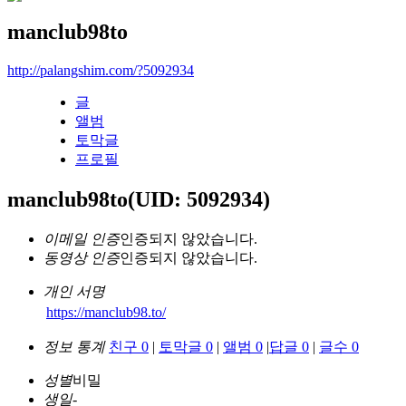
manclub98to
http://palangshim.com/?5092934
글
앨범
토막글
프로필
manclub98to
(UID: 5092934)
이메일 인증
인증되지 않았습니다.
동영상 인증
인증되지 않았습니다.
개인 서명
https://manclub98.to/
정보 통계
친구 0
|
토막글 0
|
앨범 0
|
답글 0
|
글수 0
성별
비밀
생일
-