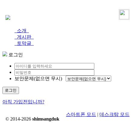
로그인
가입
소개
게시판
토막글
로그인
보안문제(없으면 무시)
로그인
아직 가입전입니까?
스마트폰 모드
|
데스크탑 모드
© 2014-2026
shimsangduk