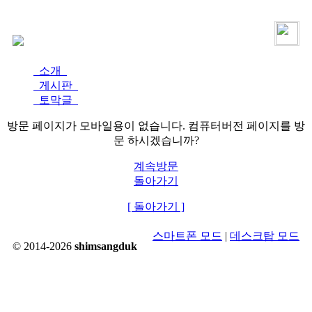
로그인
가입
소개
게시판
토막글
방문 페이지가 모바일용이 없습니다. 컴퓨터버전 페이지를 방
문 하시겠습니까?
계속방문
돌아가기
[ 돌아가기 ]
스마트폰 모드
|
데스크탑 모드
© 2014-2026
shimsangduk