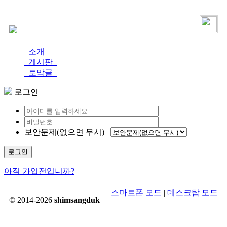
로그인
가입
소개
게시판
토막글
로그인
보안문제(없으면 무시)
로그인
아직 가입전입니까?
스마트폰 모드
|
데스크탑 모드
© 2014-2026
shimsangduk