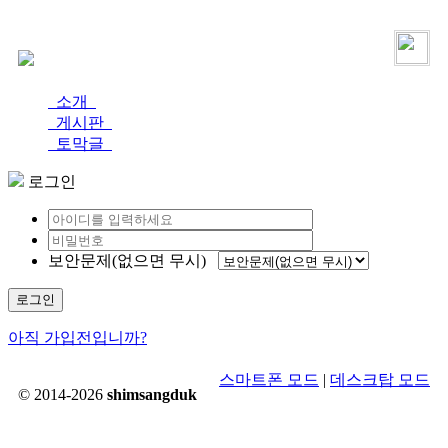
로그인
가입
소개
게시판
토막글
로그인
보안문제(없으면 무시)
로그인
아직 가입전입니까?
스마트폰 모드
|
데스크탑 모드
© 2014-2026
shimsangduk