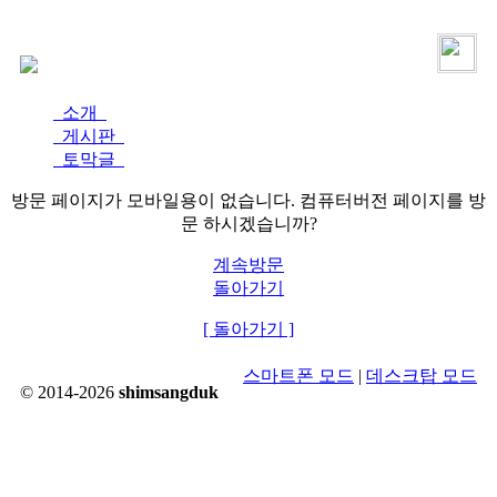
로그인
가입
소개
게시판
토막글
방문 페이지가 모바일용이 없습니다. 컴퓨터버전 페이지를 방
문 하시겠습니까?
계속방문
돌아가기
[ 돌아가기 ]
스마트폰 모드
|
데스크탑 모드
© 2014-2026
shimsangduk