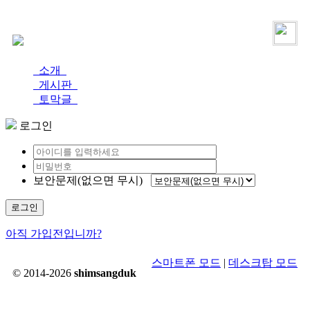
로그인
가입
소개
게시판
토막글
로그인
보안문제(없으면 무시)
로그인
아직 가입전입니까?
스마트폰 모드
|
데스크탑 모드
© 2014-2026
shimsangduk