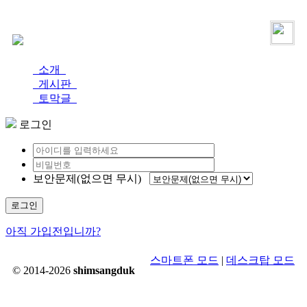
로그인
가입
소개
게시판
토막글
로그인
보안문제(없으면 무시)
로그인
아직 가입전입니까?
스마트폰 모드
|
데스크탑 모드
© 2014-2026
shimsangduk