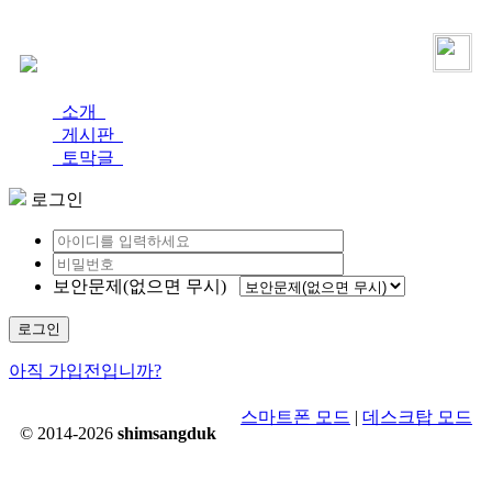
로그인
가입
소개
게시판
토막글
로그인
보안문제(없으면 무시)
로그인
아직 가입전입니까?
스마트폰 모드
|
데스크탑 모드
© 2014-2026
shimsangduk