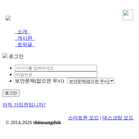
로그인
가입
소개
게시판
토막글
로그인
보안문제(없으면 무시)
로그인
아직 가입전입니까?
스마트폰 모드
|
데스크탑 모드
© 2014-2026
shimsangduk