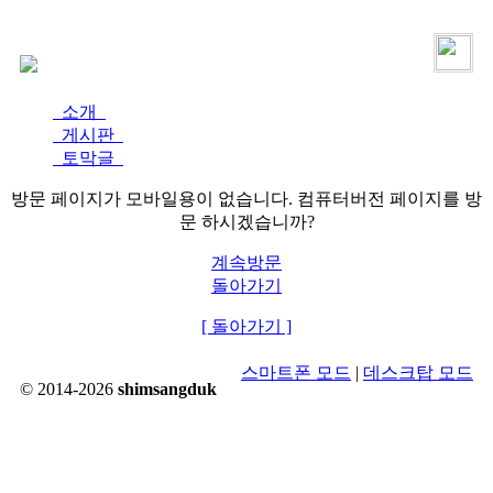
로그인
가입
소개
게시판
토막글
방문 페이지가 모바일용이 없습니다. 컴퓨터버전 페이지를 방
문 하시겠습니까?
계속방문
돌아가기
[ 돌아가기 ]
스마트폰 모드
|
데스크탑 모드
© 2014-2026
shimsangduk