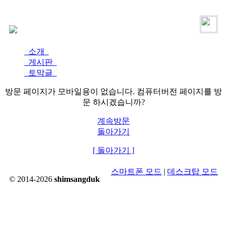
로그인
가입
소개
게시판
토막글
방문 페이지가 모바일용이 없습니다. 컴퓨터버전 페이지를 방
문 하시겠습니까?
계속방문
돌아가기
[ 돌아가기 ]
스마트폰 모드
|
데스크탑 모드
© 2014-2026
shimsangduk