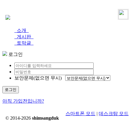
로그인
가입
소개
게시판
토막글
로그인
보안문제(없으면 무시)
로그인
아직 가입전입니까?
스마트폰 모드
|
데스크탑 모드
© 2014-2026
shimsangduk