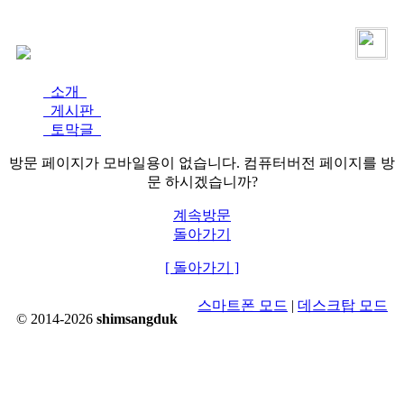
로그인
가입
소개
게시판
토막글
방문 페이지가 모바일용이 없습니다. 컴퓨터버전 페이지를 방
문 하시겠습니까?
계속방문
돌아가기
[ 돌아가기 ]
스마트폰 모드
|
데스크탑 모드
© 2014-2026
shimsangduk