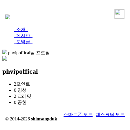
로그인
가입
소개
게시판
토막글
phvipoffical님 프로필
phvipoffical
2
포인트
0
명성
2
크레딧
0
공헌
스마트폰 모드
|
데스크탑 모드
© 2014-2026
shimsangduk