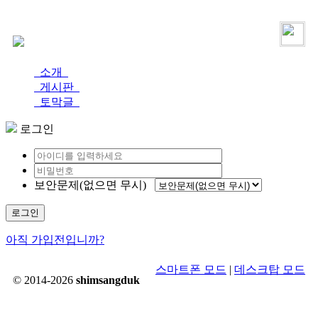
로그인
가입
소개
게시판
토막글
로그인
보안문제(없으면 무시)
로그인
아직 가입전입니까?
스마트폰 모드
|
데스크탑 모드
© 2014-2026
shimsangduk