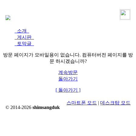
로그인
가입
소개
게시판
토막글
방문 페이지가 모바일용이 없습니다. 컴퓨터버전 페이지를 방
문 하시겠습니까?
계속방문
돌아가기
[ 돌아가기 ]
스마트폰 모드
|
데스크탑 모드
© 2014-2026
shimsangduk