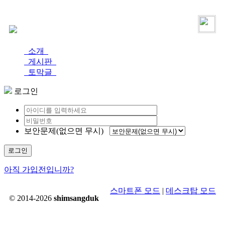
로그인
가입
소개
게시판
토막글
로그인
보안문제(없으면 무시)
로그인
아직 가입전입니까?
스마트폰 모드
|
데스크탑 모드
© 2014-2026
shimsangduk