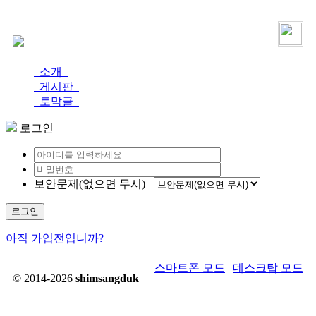
로그인
가입
소개
게시판
토막글
로그인
보안문제(없으면 무시)
로그인
아직 가입전입니까?
스마트폰 모드
|
데스크탑 모드
© 2014-2026
shimsangduk