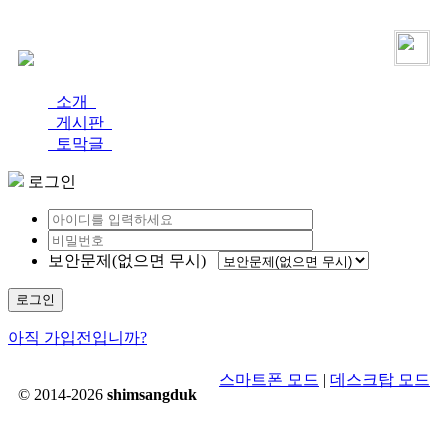
로그인
가입
소개
게시판
토막글
로그인
보안문제(없으면 무시)
로그인
아직 가입전입니까?
스마트폰 모드
|
데스크탑 모드
© 2014-2026
shimsangduk