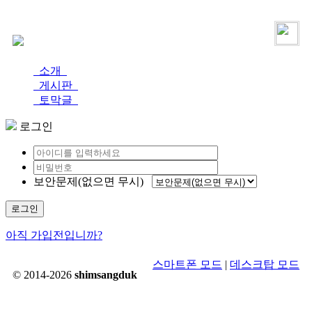
로그인
가입
소개
게시판
토막글
로그인
보안문제(없으면 무시)
로그인
아직 가입전입니까?
스마트폰 모드
|
데스크탑 모드
© 2014-2026
shimsangduk