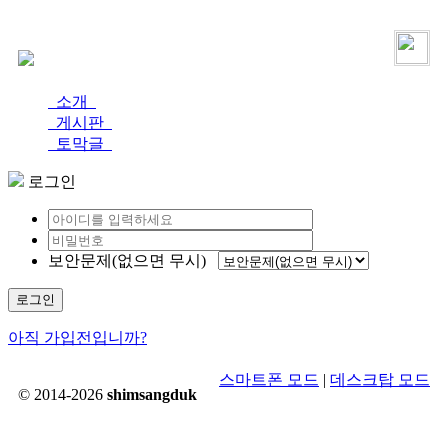
로그인
가입
소개
게시판
토막글
로그인
보안문제(없으면 무시)
로그인
아직 가입전입니까?
스마트폰 모드
|
데스크탑 모드
© 2014-2026
shimsangduk